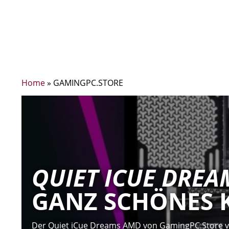
Home
»
GAMINGPC.STORE
QUIET ICUE DRE
GANZ SCHÖNES 
Der Quiet iCue Dreams AMD von GamingPC.Store ver