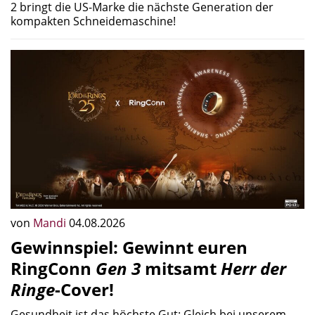
2 bringt die US-Marke die nächste Generation der
kompakten Schneidemaschine!
von
Mandi
04.08.2026
Gewinnspiel: Gewinnt euren
RingConn
Gen 3
mitsamt
Herr der
Ringe
-Cover!
Gesundheit ist das höchste Gut: Gleich bei unserem