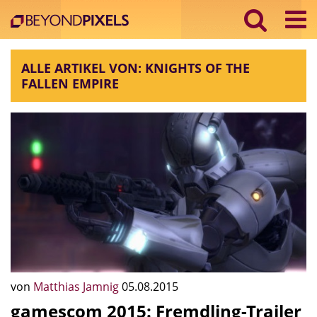
ALLE ARTIKEL VON: KNIGHTS OF THE
FALLEN EMPIRE
von
Matthias Jamnig
05.08.2015
gamescom 2015: Fremdling-Trailer