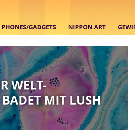
PHONES/GADGETS
NIPPON ART
GEWI
ER WELT-
BADET MIT LUSH