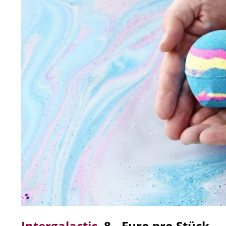
Intergalactic
,
8,- Euro pro Stück