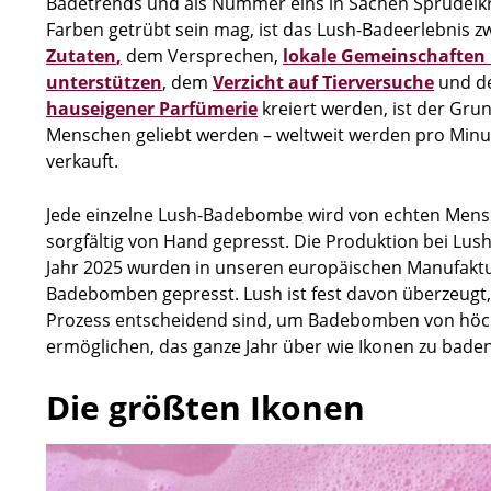
Badetrends und als Nummer eins in Sachen Sprudelkr
Farben getrübt sein mag, ist das Lush-Badeerlebnis z
Zutaten
,
dem Versprechen,
lokale Gemeinschaften 
unterstützen
, dem
Verzicht auf Tierversuche
und de
hauseigener Parfümerie
kreiert werden, ist der Gr
Menschen geliebt werden – weltweit werden pro M
verkauft.
Jede einzelne Lush-Badebombe wird von echten Mens
sorgfältig von Hand gepresst. Die Produktion bei Lush
Jahr 2025 wurden in unseren europäischen Manufaktu
Badebomben gepresst. Lush ist fest davon überzeugt,
Prozess entscheidend sind, um Badebomben von höch
ermöglichen, das ganze Jahr über wie Ikonen zu baden
Die größten Ikonen