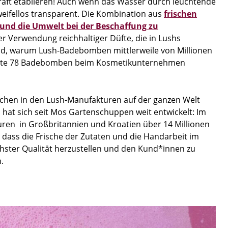
aft etablieren! Auch wenn das Wasser durch leuchtende
weifellos transparent. Die Kombination aus
frischen
und die Umwelt bei der Beschaffung zu
r Verwendung reichhaltiger Düfte, die in Lushs
und, warum Lush-Badebomben mittlerweile von Millionen
inute 78 Badebomben beim Kosmetikunternehmen
chen in den Lush-Manufakturen auf der ganzen Welt
 hat sich seit Mos Gartenschuppen weit entwickelt: Im
ren in Großbritannien und Kroatien über 14 Millionen
 dass die Frische der Zutaten und die Handarbeit im
ster Qualität herzustellen und den Kund*innen zu
.