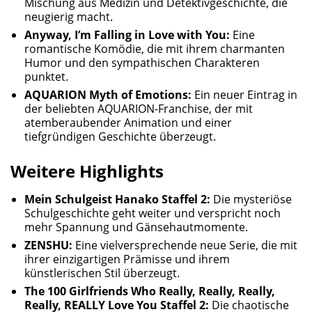
Mischung aus Medizin und Detektivgeschichte, die
neugierig macht.
Anyway, I’m Falling in Love with You:
Eine
romantische Komödie, die mit ihrem charmanten
Humor und den sympathischen Charakteren
punktet.
AQUARION Myth of Emotions:
Ein neuer Eintrag in
der beliebten AQUARION-Franchise, der mit
atemberaubender Animation und einer
tiefgründigen Geschichte überzeugt.
Weitere Highlights
Mein Schulgeist Hanako Staffel 2:
Die mysteriöse
Schulgeschichte geht weiter und verspricht noch
mehr Spannung und Gänsehautmomente.
ZENSHU:
Eine vielversprechende neue Serie, die mit
ihrer einzigartigen Prämisse und ihrem
künstlerischen Stil überzeugt.
The 100 Girlfriends Who Really, Really, Really,
Really, REALLY Love You Staffel 2:
Die chaotische