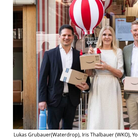
Lukas Grubauer(Waterdrop), Iris Thalbauer (WKO), Yor