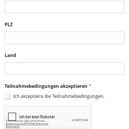
PLZ
Land
N
Teilnahmebedingungen akzeptieren
*
a
m
Ich akzeptiere die Teilnahmebedingungen.
e
a
k
z
e
p