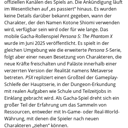
offiziellen Kanälen des Spiels an. Die Ankündigung läuft
im Wesentlichen auf „es passiert“ hinaus. Es wurden
keine Details darüber bekannt gegeben, wann der
Charakter, der den Namen Kotone Shiomi verwenden
wird, verfügbar sein wird oder für wie lange. Das
mobile Gacha-Rollenspiel
Persona 5: The Phantom X
wurde im Juni 2025 veröffentlicht. Es spielt in der
gleichen Umgebung wie die erweiterte
Persona 5
-Serie,
folgt aber einer neuen Besetzung von Charakteren, die
neue Kräfte freischalten und Paläste innerhalb einer
verzerrten Version der Realität namens Metaverse
betreten.
P5X
repliziert einen Großteil der Gameplay-
Schleife der Hauptserie, in der Dungeon-Erkundung
mit realen Aufgaben wie Schule und Teilzeitjobs in
Einklang gebracht wird. Als Gacha-Spiel dreht sich ein
großer Teil der Erfahrung um das Sammeln von
Ressourcen, entweder mit In-Game- oder Real-World-
Währung, mit denen die Spieler nach neuen
Charakteren „ziehen“ können.