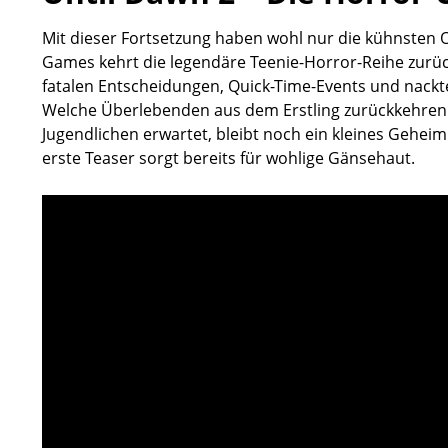
Mit dieser Fortsetzung haben wohl nur die kühnsten O
Games kehrt die legendäre Teenie-Horror-Reihe zurü
fatalen Entscheidungen, Quick-Time-Events und nackter
Welche Überlebenden aus dem Erstling zurückkehren
Jugendlichen erwartet, bleibt noch ein kleines Geheimn
erste Teaser sorgt bereits für wohlige Gänsehaut.