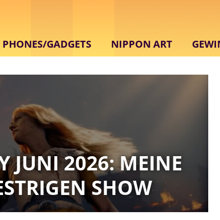
PHONES/GADGETS
NIPPON ART
GEWI
Y JUNI 2026: MEINE
ESTRIGEN SHOW